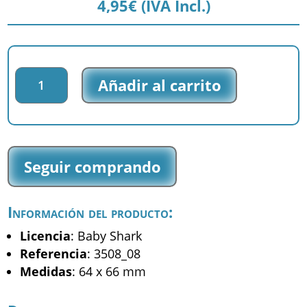
4,95
€
(IVA Incl.)
Parche
Añadir al carrito
bordado
Baby
Shark
-
Baby
Seguir comprando
Shark
-
(3508_08)
Información del producto:
cantidad
Licencia
: Baby Shark
Referencia
: 3508_08
Medidas
: 64 x 66 mm