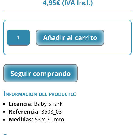
4,95
€
(IVA Incl.)
Parche
Añadir al carrito
bordado
Baby
Shark
-
Mama
Seguir comprando
Shark
-
(3508_03)
Información del producto:
cantidad
Licencia
: Baby Shark
Referencia
: 3508_03
Medidas
: 53 x 70 mm