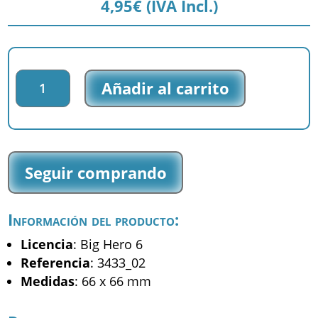
4,95
€
(IVA Incl.)
Parche
Añadir al carrito
bordado
Big
Hero
6
-
Seguir comprando
Hiro
Hamada
-
Información del producto:
(3433_02)
cantidad
Licencia
: Big Hero 6
Referencia
: 3433_02
Medidas
: 66 x 66 mm