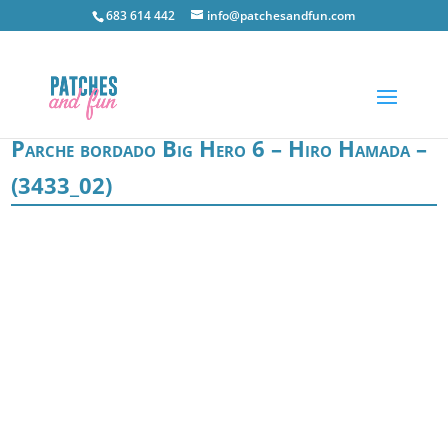
683 614 442
info@patchesandfun.com
Parche bordado Big Hero 6 – Hiro Hamada –
(3433_02)