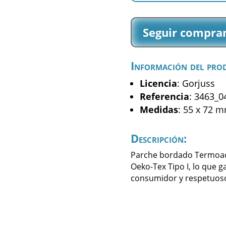
B
-
Seguir compra
(3463_04)
cantidad
Información del pro
Licencia
: Gorjuss
Referencia
: 3463_0
Medidas
: 55 x 72 
Descripción:
Parche bordado Termoadhe
Oeko-Tex Tipo I, lo que g
consumidor y respetuoso