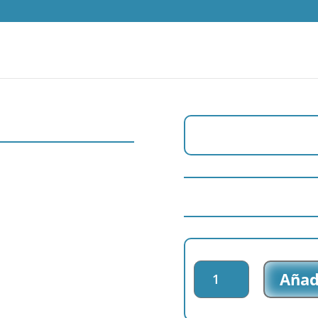
Parche
Añadi
bordado
Gorjuss
-