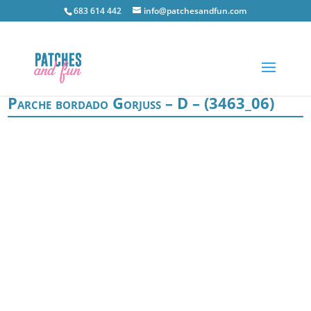
683 614 442
info@patchesandfun.com
Parche bordado Gorjuss – D – (3463_06)