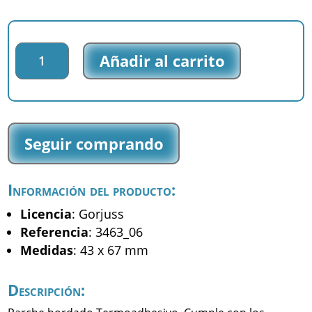
Parche
Añadir al carrito
bordado
Gorjuss
-
D
-
Seguir comprando
(3463_06)
cantidad
Información del producto:
Licencia
: Gorjuss
Referencia
: 3463_06
Medidas
: 43 x 67 mm
Descripción: