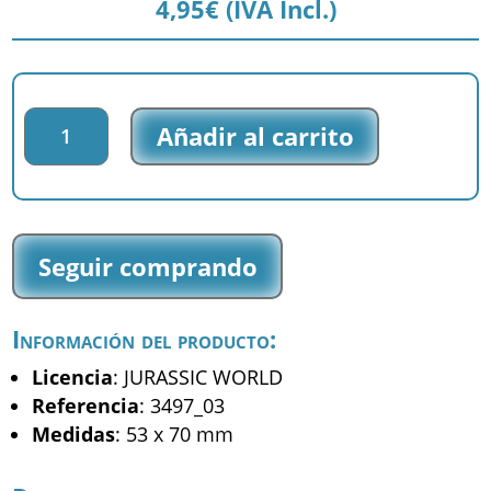
4,95
€
(IVA Incl.)
Parche
Añadir al carrito
bordado
Jurassic
World
-
Velociraptor
Seguir comprando
-
(3497_03)
cantidad
Información del producto:
Licencia
: JURASSIC WORLD
Referencia
: 3497_03
Medidas
: 53 x 70 mm