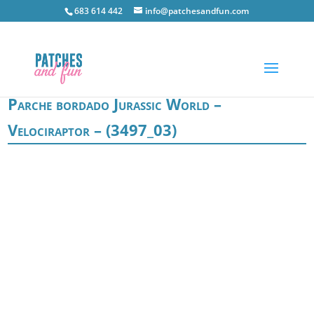
683 614 442
info@patchesandfun.com
Parche bordado Jurassic World –
Velociraptor – (3497_03)