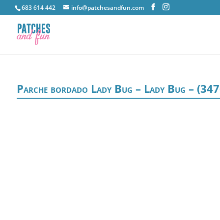
683 614 442
info@patchesandfun.com
Parche bordado Lady Bug – Lady Bug – (34