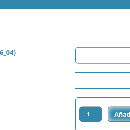
76_04)
Parche
Añadi
bordado
Lady
Bug