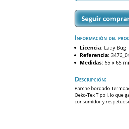
-
Lady
Seguir compra
Bug
-
(3476_04)
Información del pro
cantidad
Licencia
: Lady Bug
Referencia
: 3476_0
Medidas
: 65 x 65 
Descripción:
Parche bordado Termoadhe
Oeko-Tex Tipo I, lo que g
consumidor y respetuoso