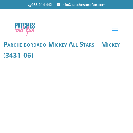
683 614 442
info@patchesandfun.com
Parche bordado Mickey All Stars – Mickey –
(3431_06)