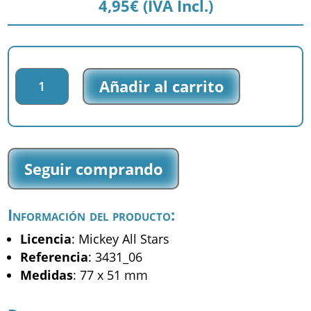
4,95
€
(IVA Incl.)
Parche
Añadir al carrito
bordado
Mickey
All
Stars
-
Seguir comprando
Mickey
-
(3431_06)
Información del producto:
cantidad
Licencia
: Mickey All Stars
Referencia
: 3431_06
Medidas
: 77 x 51 mm