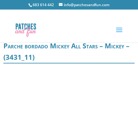
683 614 442
info@patchesandfun.com
Parche bordado Mickey All Stars – Mickey –
(3431_11)