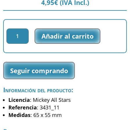
4,95
€
(IVA Incl.)
Parche
Añadir al carrito
bordado
Mickey
All
Stars
-
Seguir comprando
Mickey
-
(3431_11)
Información del producto:
cantidad
Licencia
: Mickey All Stars
Referencia
: 3431_11
Medidas
: 65 x 55 mm