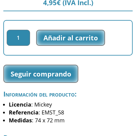
4,95
€
(IVA Incl.)
Parche
Añadir al carrito
bordado
Mickey
-
Mickey
-
Seguir comprando
(EMST_58)
cantidad
Información del producto:
Licencia
: Mickey
Referencia
: EMST_58
Medidas
: 74 x 72 mm