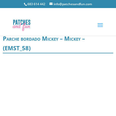
683 614 442
info@patchesandfun.com
Parche bordado Mickey – Mickey –
(EMST_58)