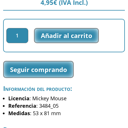
4,95
€
(IVA Incl.)
Parche
Añadir al carrito
bordado
Mickey
Mouse
-
Mickey
Seguir comprando
-
(3484_05)
cantidad
Información del producto:
Licencia
: Mickey Mouse
Referencia
: 3484_05
Medidas
: 53 x 81 mm