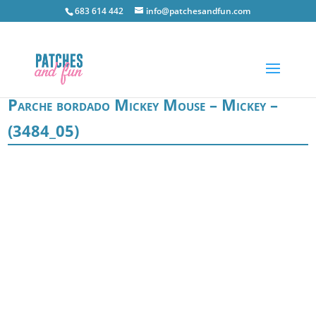
683 614 442
info@patchesandfun.com
Parche bordado Mickey Mouse – Mickey –
(3484_05)