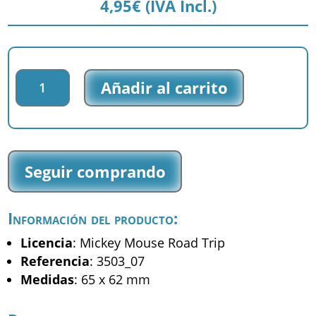
4,95
€
(IVA Incl.)
Parche
Añadir al carrito
bordado
Mickey
Road
Trip
-
Seguir comprando
Mickey
-
(3503_07)
Información del producto:
cantidad
Licencia
: Mickey Mouse Road Trip
Referencia
: 3503_07
Medidas
: 65 x 62 mm