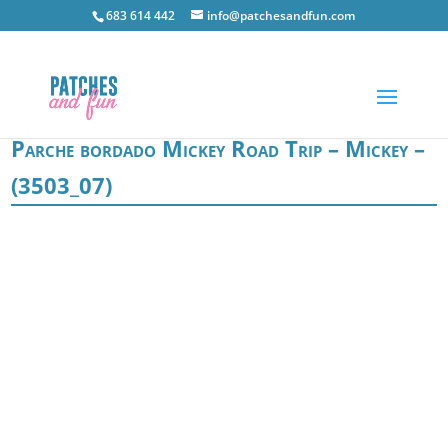
683 614 442
info@patchesandfun.com
Parche bordado Mickey Road Trip – Mickey –
(3503_07)