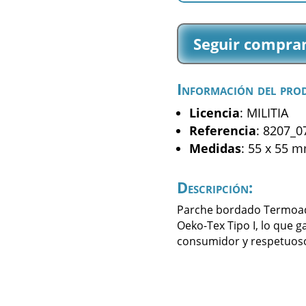
Shield
-
Seguir compra
(8207_07)
cantidad
Información del pro
Licencia
: MILITIA
Referencia
: 8207_0
Medidas
: 55 x 55 
Descripción:
Parche bordado Termoadhe
Oeko-Tex Tipo I, lo que g
consumidor y respetuoso