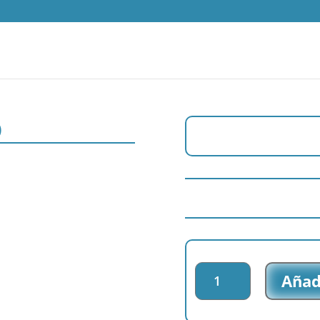
)
Parche
Añadi
bordado
Militia
-