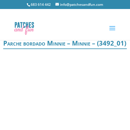
683 614 442
info@patchesandfun.com
Parche bordado Minnie – Minnie – (3492_01)