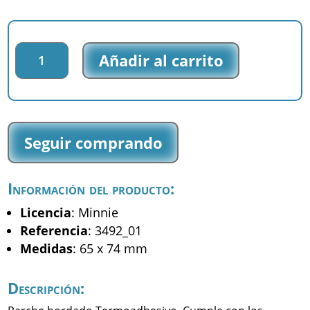
Parche
Añadir al carrito
bordado
Minnie
-
Minnie
-
Seguir comprando
(3492_01)
cantidad
Información del producto:
Licencia
: Minnie
Referencia
: 3492_01
Medidas
: 65 x 74 mm
Descripción: