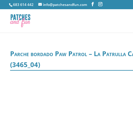
683 614 442
info@patchesandfun.com
Parche bordado Paw Patrol – La Patrulla C
(3465_04)