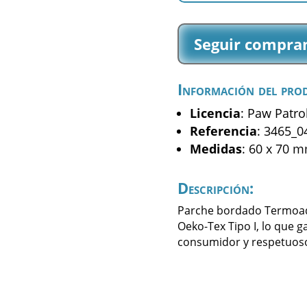
-
La
Seguir compra
Patrulla
Canina
-
Información del pro
Marshall
-
Licencia
: Paw Patro
(3465_04)
Referencia
: 3465_0
cantidad
Medidas
: 60 x 70 
Descripción:
Parche bordado Termoadhe
Oeko-Tex Tipo I, lo que g
consumidor y respetuoso