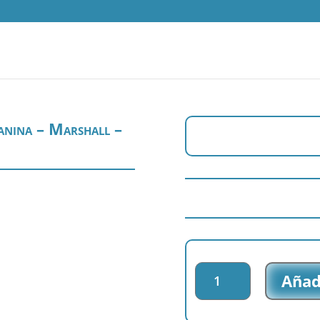
anina – Marshall –
Parche
Añadi
bordado
Paw
Patrol