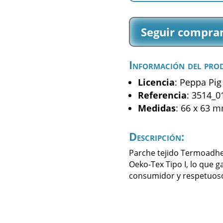
-
Peppa
Seguir compra
-
(3514_01)
cantidad
Información del pro
Licencia
: Peppa Pig
Referencia
: 3514_0
Medidas
: 66 x 63 
Descripción:
Parche tejido Termoadhes
Oeko-Tex Tipo I, lo que g
consumidor y respetuoso