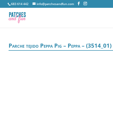
683 614 442
info@patchesandfun.com
Parche tejido Peppa Pig – Peppa – (3514_01)