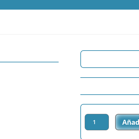
Parche
Añadi
tejido
Peppa
Pig