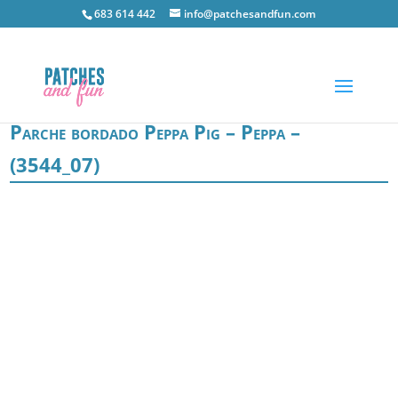
683 614 442
info@patchesandfun.com
Parche bordado Peppa Pig – Peppa –
(3544_07)