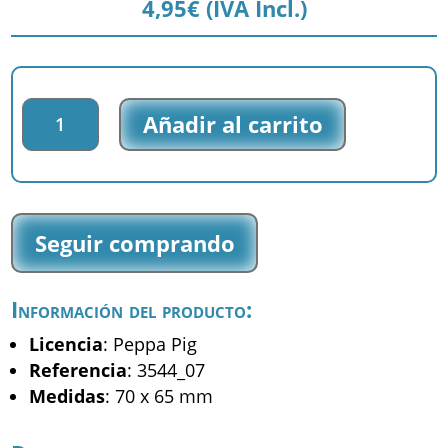
4,95
€
(IVA Incl.)
Parche
Añadir al carrito
bordado
Peppa
Pig
-
Peppa
Seguir comprando
-
(3544_07)
cantidad
Información del producto:
Licencia
: Peppa Pig
Referencia
: 3544_07
Medidas
: 70 x 65 mm