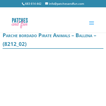
683 614 442
info@patchesandfun.com
Parche bordado Pirate Animals – Ballena –
(8212_02)