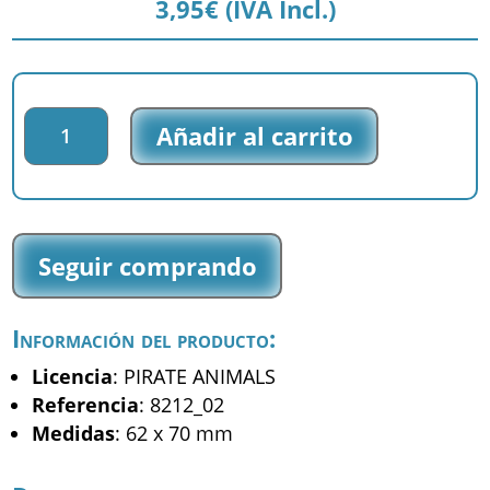
3,95
€
(IVA Incl.)
Parche
Añadir al carrito
bordado
Pirate
Animals
-
Ballena
Seguir comprando
-
(8212_02)
cantidad
Información del producto:
Licencia
: PIRATE ANIMALS
Referencia
: 8212_02
Medidas
: 62 x 70 mm