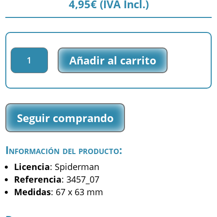
4,95
€
(IVA Incl.)
Parche
Añadir al carrito
bordado
Spiderman
-
Spiderman
-
Seguir comprando
(3457_07)
cantidad
Información del producto:
Licencia
: Spiderman
Referencia
: 3457_07
Medidas
: 67 x 63 mm