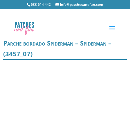
683 614 442
info@patchesandfun.com
Parche bordado Spiderman – Spiderman –
(3457_07)