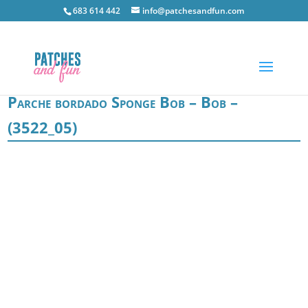
683 614 442
info@patchesandfun.com
Parche bordado Sponge Bob – Bob –
(3522_05)