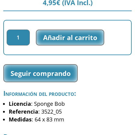
4,95
€
(IVA Incl.)
Parche
Añadir al carrito
bordado
Sponge
Bob
-
Bob
Seguir comprando
-
(3522_05)
cantidad
Información del producto:
Licencia
: Sponge Bob
Referencia
: 3522_05
Medidas
: 64 x 83 mm