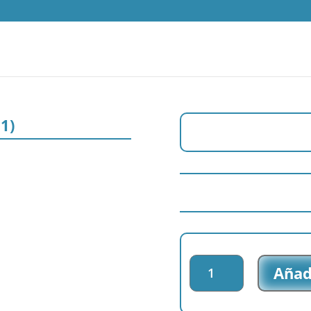
01)
Parche
Añadi
bordado
Troopers
-