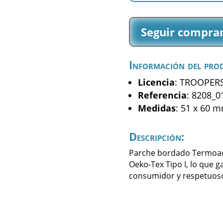
Shield
-
Seguir compra
(8208_01)
cantidad
Información del pro
Licencia
: TROOPER
Referencia
: 8208_0
Medidas
: 51 x 60 
Descripción:
Parche bordado Termoadhe
Oeko-Tex Tipo I, lo que g
consumidor y respetuoso