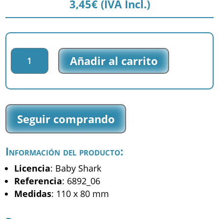
3,45
€
(IVA Incl.)
Parche
Añadir al carrito
impreso
Baby
Shark
-
Family
Seguir comprando
Shark
-
(6892_06)
Información del producto:
cantidad
Licencia
: Baby Shark
Referencia
: 6892_06
Medidas
: 110 x 80 mm