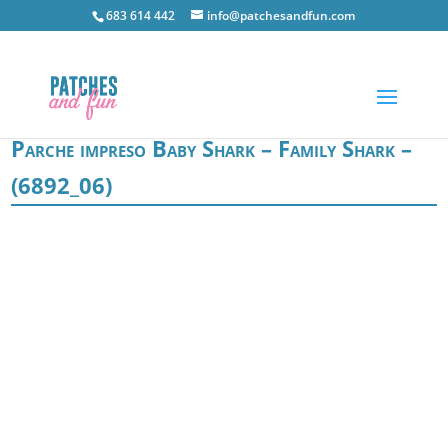
683 614 442
info@patchesandfun.com
Parche impreso Baby Shark – Family Shark –
(6892_06)