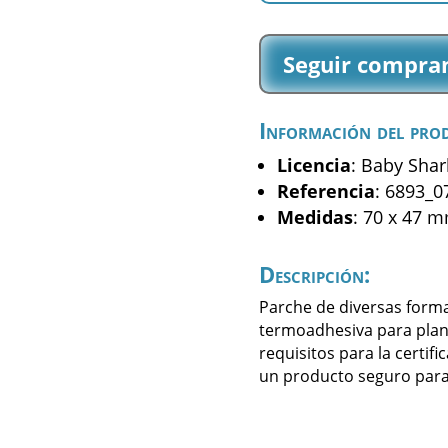
-
Family
Seguir compra
Shark
-
(6893_07)
Información del pro
cantidad
Licencia
: Baby Shar
Referencia
: 6893_0
Medidas
: 70 x 47 
Descripción:
Parche de diversas forma
termoadhesiva para plan
requisitos para la certifi
un producto seguro para