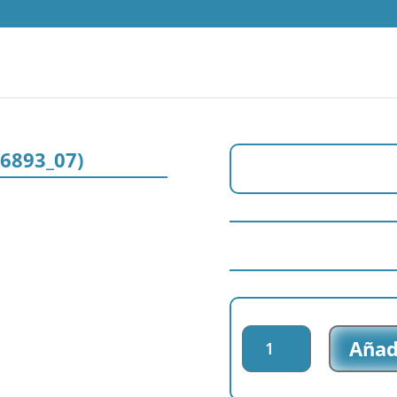
 (6893_07)
Parche
Añadi
impreso
Baby
Shark