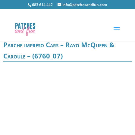
683 614 442
info@patchesandfun.com
Parche impreso Cars – Rayo McQueen &
Caroule – (6760_07)