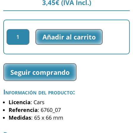
3,45
€
(IVA Incl.)
Parche
Añadir al carrito
impreso
Cars
-
Rayo
McQueen
Seguir comprando
&
Caroule
-
Información del producto:
(6760_07)
cantidad
Licencia
: Cars
Referencia
: 6760_07
Medidas
: 65 x 66 mm