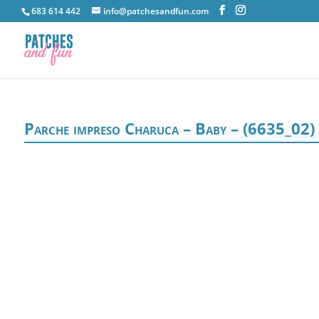
683 614 442
info@patchesandfun.com
Parche impreso Charuca – Baby – (6635_02)