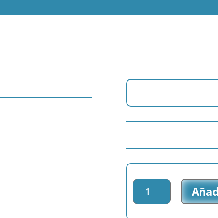
Parche
Añadi
impreso
Charuca
-