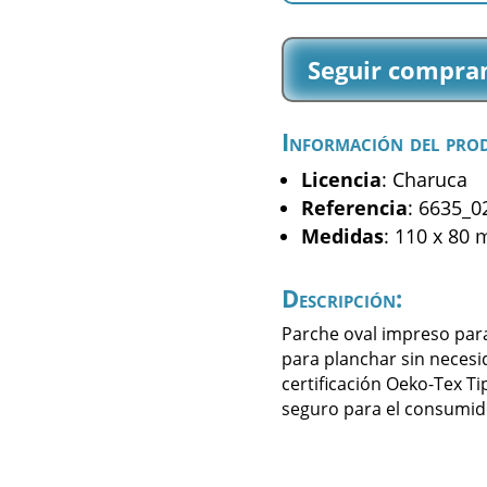
Baby
-
Seguir compra
(6635_02)
cantidad
Información del pro
Licencia
: Charuca
Referencia
: 6635_0
Medidas
: 110 x 80
Descripción:
Parche oval impreso par
para planchar sin necesi
certificación Oeko-Tex Ti
seguro para el consumid