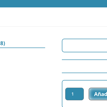
08)
Parche
Añadi
impreso
Descendants
-