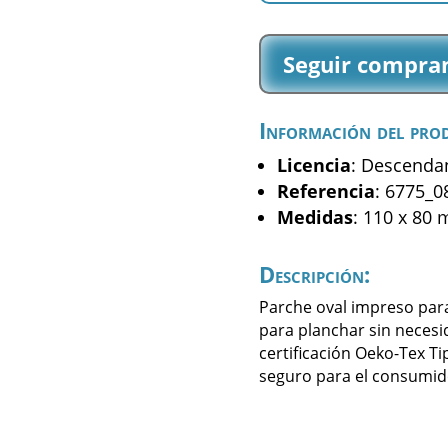
Evie
-
Seguir compra
(6775_08)
cantidad
Información del pro
Licencia
: Descenda
Referencia
: 6775_0
Medidas
: 110 x 80
Descripción:
Parche oval impreso par
para planchar sin necesi
certificación Oeko-Tex Ti
seguro para el consumid