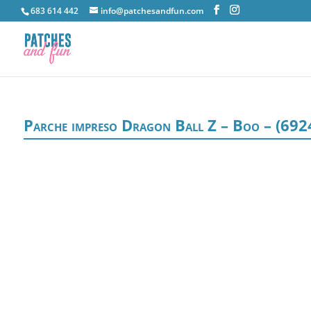
683 614 442
info@patchesandfun.com
Parche impreso Dragon Ball Z – Boo – (692