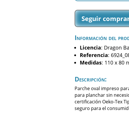
Z
-
Seguir compra
Boo
-
(6924_08)
Información del pro
cantidad
Licencia
: Dragon Ba
Referencia
: 6924_0
Medidas
: 110 x 80
Descripción:
Parche oval impreso par
para planchar sin necesi
certificación Oeko-Tex Ti
seguro para el consumid