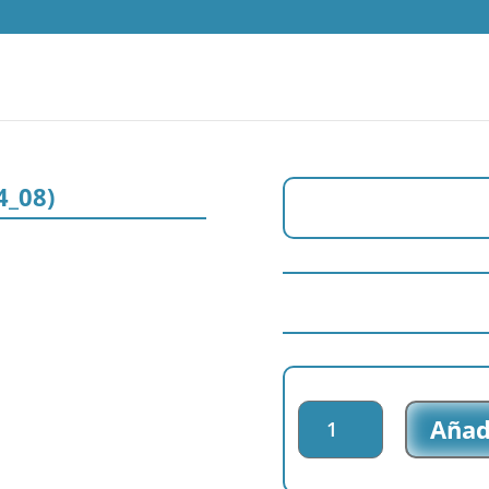
4_08)
Parche
Añadi
impreso
Dragon
Ball