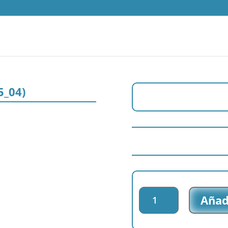
5_04)
Parche
Añadi
impreso
Dragon
Ball