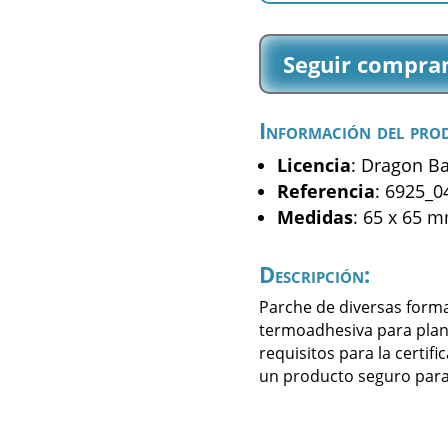
Z
-
Seguir compra
Boo
-
(6925_04)
Información del pro
cantidad
Licencia
: Dragon Ba
Referencia
: 6925_0
Medidas
: 65 x 65 
Descripción:
Parche de diversas forma
termoadhesiva para plan
requisitos para la certifi
un producto seguro para