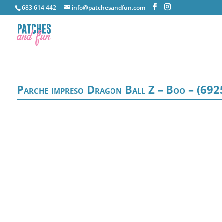
683 614 442
info@patchesandfun.com
Parche impreso Dragon Ball Z – Boo – (692