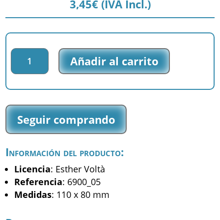
3,45
€
(IVA Incl.)
Parche
Añadir al carrito
impreso
Esther
Voltà
-
Esther
Seguir comprando
Voltà
-
(6900_05)
Información del producto:
cantidad
Licencia
: Esther Voltà
Referencia
: 6900_05
Medidas
: 110 x 80 mm