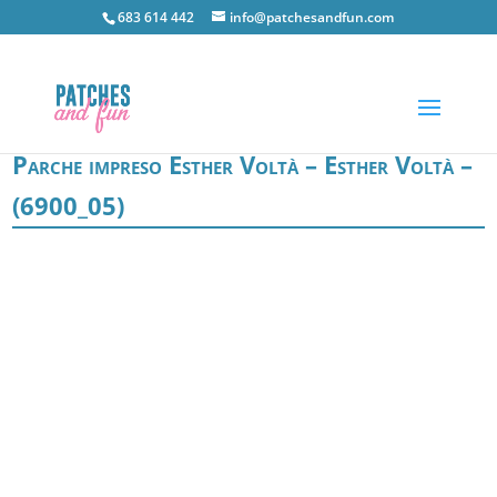
683 614 442
info@patchesandfun.com
Parche impreso Esther Voltà – Esther Voltà –
(6900_05)