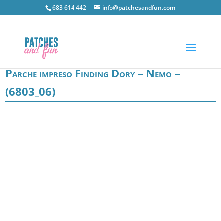
683 614 442
info@patchesandfun.com
Parche impreso Finding Dory – Nemo –
(6803_06)