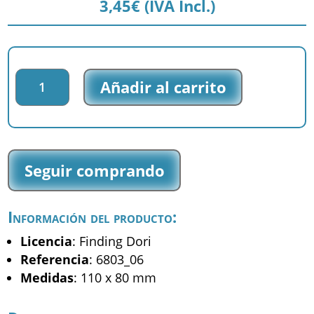
3,45
€
(IVA Incl.)
Parche
Añadir al carrito
impreso
Finding
Dory
-
Nemo
Seguir comprando
-
(6803_06)
cantidad
Información del producto:
Licencia
: Finding Dori
Referencia
: 6803_06
Medidas
: 110 x 80 mm