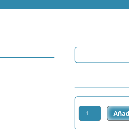
Parche
Añadi
impreso
Frozen
2