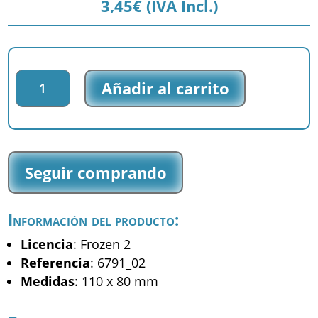
3,45
€
(IVA Incl.)
Parche
Añadir al carrito
impreso
Frozen
2
-
Elsa
Seguir comprando
Ana
-
(6791_02)
Información del producto:
cantidad
Licencia
: Frozen 2
Referencia
: 6791_02
Medidas
: 110 x 80 mm