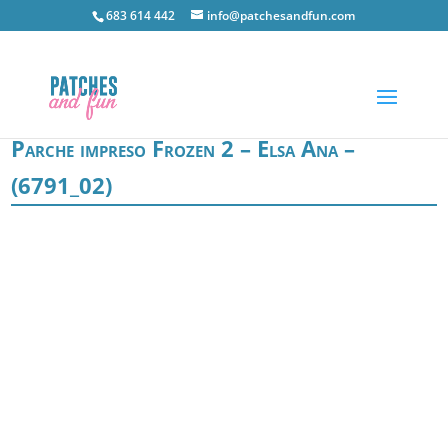
683 614 442
info@patchesandfun.com
Parche impreso Frozen 2 – Elsa Ana –
(6791_02)