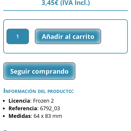
3,45
€
(IVA Incl.)
Parche
Añadir al carrito
impreso
Frozen
2
-
Elsa
Seguir comprando
Ana
-
(6792_03)
Información del producto:
cantidad
Licencia
: Frozen 2
Referencia
: 6792_03
Medidas
: 64 x 83 mm