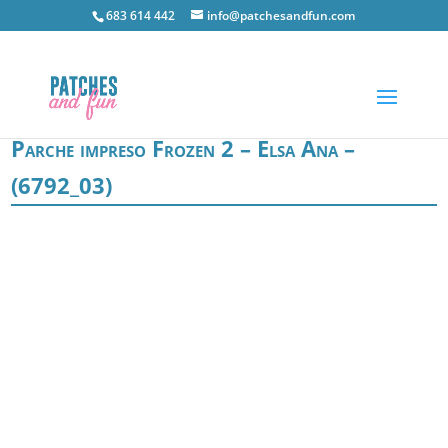
683 614 442
info@patchesandfun.com
Parche impreso Frozen 2 – Elsa Ana –
(6792_03)