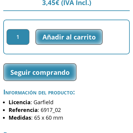
3,45
€
(IVA Incl.)
Parche
Añadir al carrito
impreso
Garfield
-
Garfield
-
Seguir comprando
(6917_02)
cantidad
Información del producto:
Licencia
: Garfield
Referencia
: 6917_02
Medidas
: 65 x 60 mm