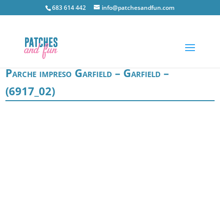
683 614 442
info@patchesandfun.com
Parche impreso Garfield – Garfield –
(6917_02)