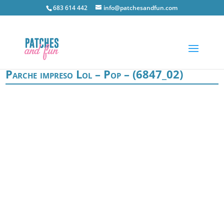
683 614 442
info@patchesandfun.com
Parche impreso Lol – Pop – (6847_02)