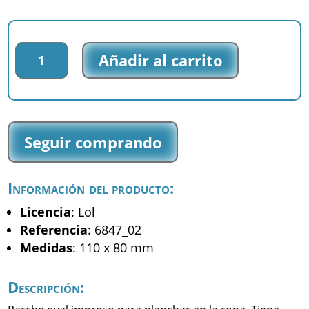
Parche
Añadir al carrito
impreso
Lol
-
Pop
-
Seguir comprando
(6847_02)
cantidad
Información del producto:
Licencia
: Lol
Referencia
: 6847_02
Medidas
: 110 x 80 mm
Descripción: