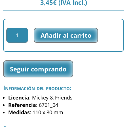
3,45
€
(IVA Incl.)
Parche
Añadir al carrito
impreso
Mickey
&
Friends
-
Seguir comprando
Pluto
-
(6761_04)
Información del producto:
cantidad
Licencia
: Mickey & Friends
Referencia
: 6761_04
Medidas
: 110 x 80 mm