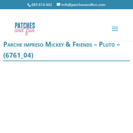
683 614 442
info@patchesandfun.com
Parche impreso Mickey & Friends – Pluto –
(6761_04)