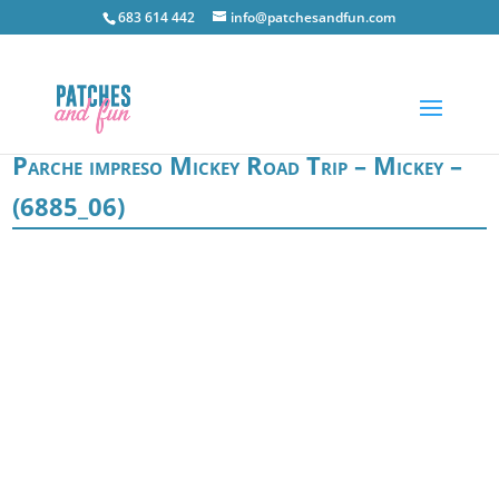
683 614 442
info@patchesandfun.com
Parche impreso Mickey Road Trip – Mickey –
(6885_06)