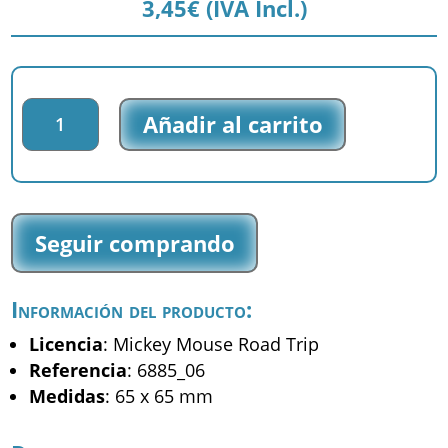
3,45
€
(IVA Incl.)
Parche
Añadir al carrito
impreso
Mickey
Road
Trip
-
Seguir comprando
Mickey
-
(6885_06)
Información del producto:
cantidad
Licencia
: Mickey Mouse Road Trip
Referencia
: 6885_06
Medidas
: 65 x 65 mm