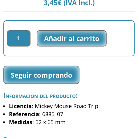
3,45
€
(IVA Incl.)
Parche
Añadir al carrito
impreso
Mickey
Road
Trip
-
Seguir comprando
Mickey
-
(6885_07)
Información del producto:
cantidad
Licencia
: Mickey Mouse Road Trip
Referencia
: 6885_07
Medidas
: 52 x 65 mm