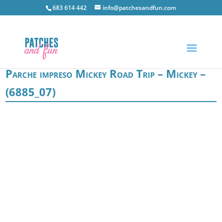
683 614 442
info@patchesandfun.com
Parche impreso Mickey Road Trip – Mickey –
(6885_07)