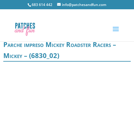
683 614 442
info@patchesandfun.com
Parche impreso Mickey Roadster Racers –
Mickey – (6830_02)