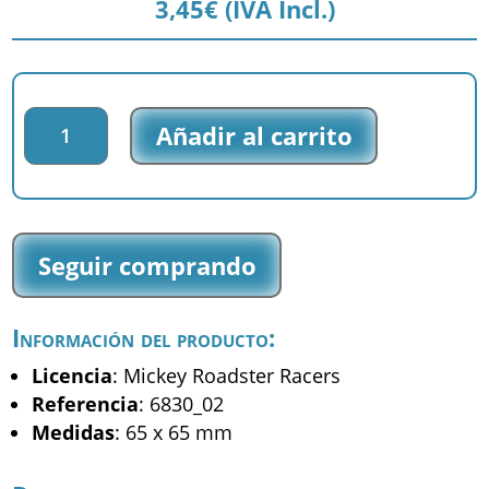
3,45
€
(IVA Incl.)
Parche
Añadir al carrito
impreso
Mickey
Roadster
Racers
-
Seguir comprando
Mickey
-
(6830_02)
Información del producto:
cantidad
Licencia
: Mickey Roadster Racers
Referencia
: 6830_02
Medidas
: 65 x 65 mm