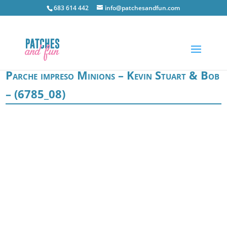
683 614 442
info@patchesandfun.com
Parche impreso Minions – Kevin Stuart & Bob
– (6785_08)