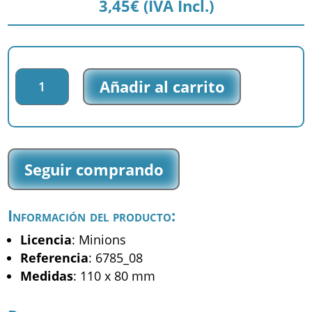
3,45
€
(IVA Incl.)
Parche
Añadir al carrito
impreso
Minions
-
Kevin
Stuart
Seguir comprando
&
Bob
-
Información del producto:
(6785_08)
cantidad
Licencia
: Minions
Referencia
: 6785_08
Medidas
: 110 x 80 mm