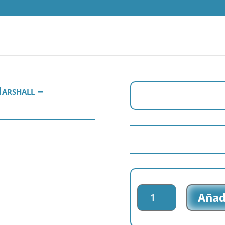
arshall –
Parche
Añadi
impreso
Paw
Patrol