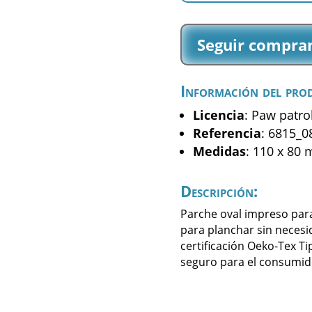
-
Rubble
Seguir compra
Chase
Marshall
-
Información del pro
(6815_08)
cantidad
Licencia
: Paw patro
Referencia
: 6815_0
Medidas
: 110 x 80
Descripción:
Parche oval impreso par
para planchar sin necesi
certificación Oeko-Tex Ti
seguro para el consumid