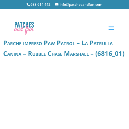
683 614 442
info@patchesandfun.com
Parche impreso Paw Patrol – La Patrulla
Canina – Rubble Chase Marshall – (6816_01)