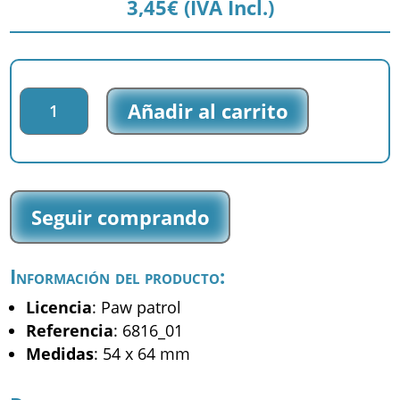
3,45
€
(IVA Incl.)
Parche
Añadir al carrito
impreso
Paw
Patrol
-
La
Seguir comprando
Patrulla
Canina
-
Información del producto:
Rubble
Chase
Licencia
: Paw patrol
Marshall
Referencia
: 6816_01
-
Medidas
: 54 x 64 mm
(6816_01)
cantidad