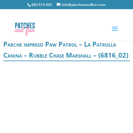
683 614 442
info@patchesandfun.com
Parche impreso Paw Patrol – La Patrulla
Canina – Rubble Chase Marshall – (6816_02)