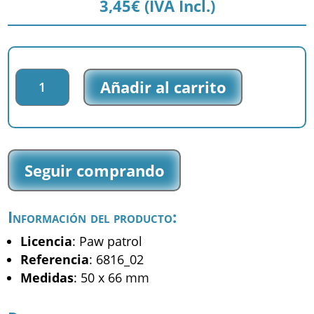
3,45
€
(IVA Incl.)
Parche
Añadir al carrito
impreso
Paw
Patrol
-
La
Seguir comprando
Patrulla
Canina
-
Información del producto:
Rubble
Chase
Licencia
: Paw patrol
Marshall
Referencia
: 6816_02
-
Medidas
: 50 x 66 mm
(6816_02)
cantidad