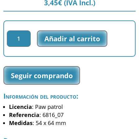
3,45
€
(IVA Incl.)
Parche
Añadir al carrito
impreso
Paw
Patrol
-
La
Seguir comprando
Patrulla
Canina
-
Información del producto:
Rubble
Chase
Licencia
: Paw patrol
Marshall
Referencia
: 6816_07
-
Medidas
: 54 x 64 mm
(6816_07)
cantidad