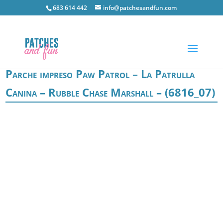
683 614 442
info@patchesandfun.com
Parche impreso Paw Patrol – La Patrulla
Canina – Rubble Chase Marshall – (6816_07)