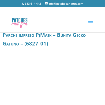
683 614 442
info@patchesandfun.com
Parche impreso PjMask – Buhita Gecko
Gatuno – (6827_01)