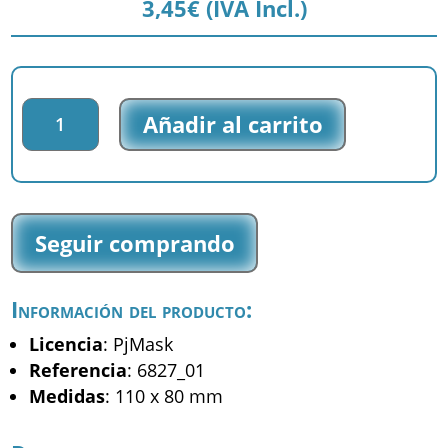
3,45
€
(IVA Incl.)
Parche
Añadir al carrito
impreso
PjMask
-
Buhita
Gecko
Seguir comprando
Gatuno
-
(6827_01)
Información del producto:
cantidad
Licencia
: PjMask
Referencia
: 6827_01
Medidas
: 110 x 80 mm