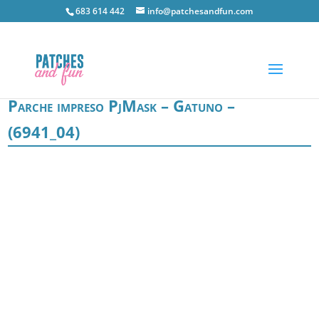
683 614 442
info@patchesandfun.com
Parche impreso PjMask – Gatuno –
(6941_04)