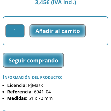
3,45
€
(IVA Incl.)
Parche
Añadir al carrito
impreso
PjMask
-
Gatuno
-
Seguir comprando
(6941_04)
cantidad
Información del producto:
Licencia
: PjMask
Referencia
: 6941_04
Medidas
: 51 x 70 mm