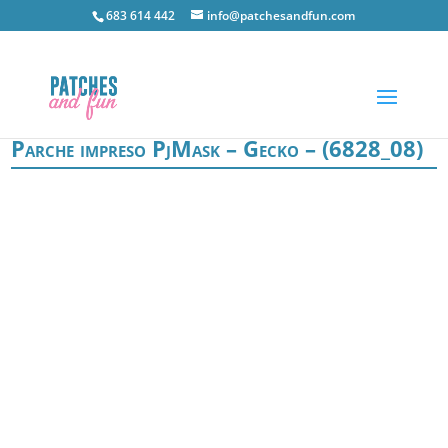
683 614 442
info@patchesandfun.com
Parche impreso PjMask – Gecko – (6828_08)