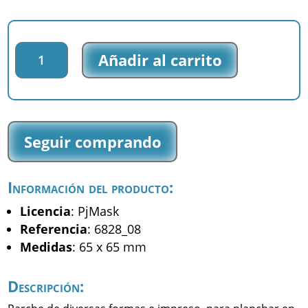
Parche
Añadir al carrito
impreso
PjMask
-
Gecko
-
Seguir comprando
(6828_08)
cantidad
Información del producto:
Licencia
: PjMask
Referencia
: 6828_08
Medidas
: 65 x 65 mm
Descripción: