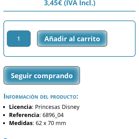
3,45
€
(IVA Incl.)
Parche
Añadir al carrito
impreso
Princesas
Disney
-
Cenicienta
Seguir comprando
-
(6896_04)
cantidad
Información del producto:
Licencia
: Princesas Disney
Referencia
: 6896_04
Medidas
: 62 x 70 mm