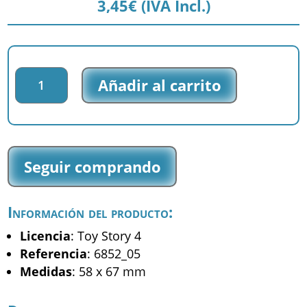
3,45
€
(IVA Incl.)
Parche
Añadir al carrito
impreso
Toy
Story
4
-
Seguir comprando
Woody
-
(6852_05)
Información del producto:
cantidad
Licencia
: Toy Story 4
Referencia
: 6852_05
Medidas
: 58 x 67 mm