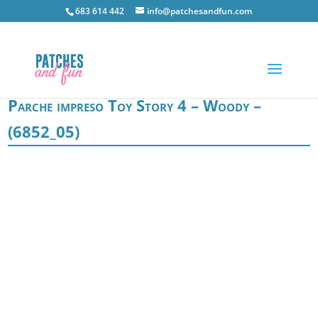
683 614 442
info@patchesandfun.com
Parche impreso Toy Story 4 – Woody –
(6852_05)