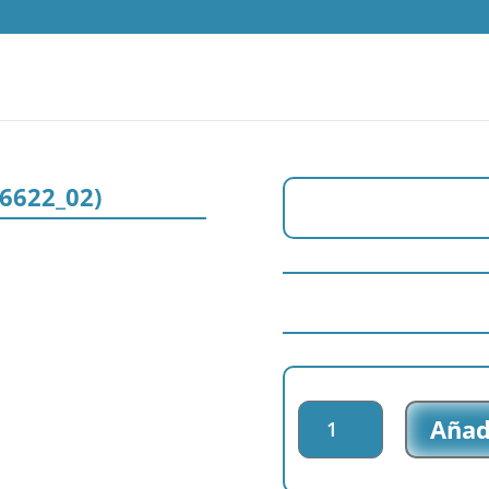
 (6622_02)
Parche
Añadi
impreso
Winnie
The