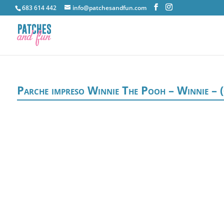
683 614 442
info@patchesandfun.com
Parche impreso Winnie The Pooh – Winnie –