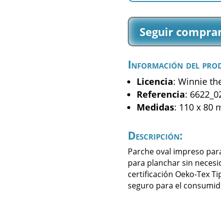
Pooh
-
Seguir compra
Winnie
-
(6622_02)
Información del pro
cantidad
Licencia
: Winnie t
Referencia
: 6622_0
Medidas
: 110 x 80
Descripción:
Parche oval impreso par
para planchar sin necesi
certificación Oeko-Tex Ti
seguro para el consumid